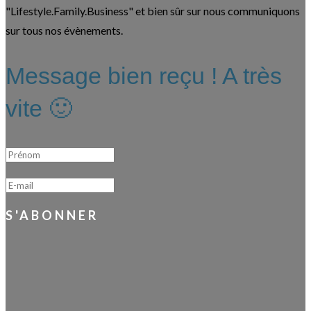
"Lif
estyle.Family.Business"
et bien sûr sur nous communiquons
sur
tous
nos évènements.
Message bien reçu ! A très
vite 🙂
S'ABONNER