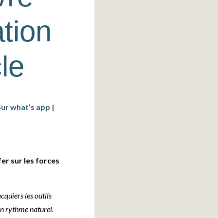
ation
le
Sur what’s app |
er sur les forces
quiers les outils
on rythme naturel.