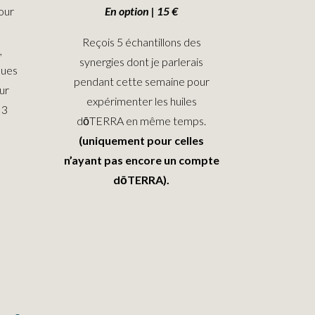
pour
En option | 15 €
Reçois 5 échantillons des
,
synergies dont je parlerais
ques
pendant cette semaine pour
ur
expérimenter les huiles
 3
dōTERRA en même temps.
(uniquement pour celles
n’ayant pas encore un compte
dōTERRA).