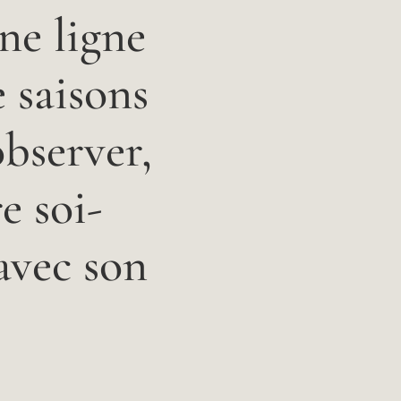
une ligne
e saisons
observer,
e soi-
avec son