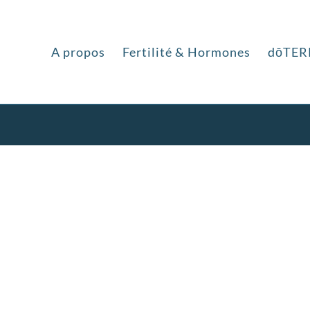
A propos
Fertilité & Hormones
dōTER
é
-
Conditions générales
.