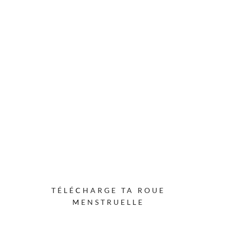
TON PREMIER
OUTIL OFFERT
Commence
l'observation du
cycle simplement
TÉLÉCHARGE TA ROUE
MENSTRUELLE