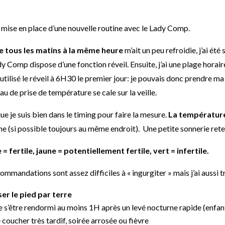
a mise en place d’une nouvelle routine avec le Lady Comp.
 tous les matins à la même heure
m’ait un peu refroidie, j’ai été
y Comp dispose d’une fonction réveil. Ensuite, j’ai une plage hor
i utilisé le réveil à 6H30 le premier jour: je pouvais donc prendre 
au de prise de température se cale sur la veille.
 je suis bien dans le timing pour faire la mesure.
La température
e (si possible toujours au même endroit). Une petite sonnerie retent
 = fertile, jaune = potentiellement fertile, vert = infertile.
mmandations sont assez difficiles à « ingurgiter » mais j’ai aussi trè
r le pied par terre
e s’être rendormi au moins 1H après un levé nocturne rapide (enfants
 coucher très tardif, soirée arrosée ou fièvre