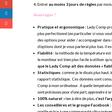
Entrer
au moins 3 jours de règles
par mois
Avantages ?
Pratique et ergonomique
: Lady Comp p
plus perfectionné (en particulier si vous voul
des options pour aider / accompagner dans u
d’options dont je vous parlerai plus bas. Il e
Fiabilité
: la méthode de la température est 
le moniteur est bien plus facile à utiliser qu
que le Lady Comp ait des données « fiab
Statistiques
: comme je le disais plus haut
rapport statistique. Ces données sont consul
Comp à mon ordinateur.
A quelle température
sont précieuses pour d’une part, apprendre à se 
100% naturel :
rien à dire de plus,
c’est l’a
Les conseillères et le groupe Facebook
:
oreille grâce à une communauté ultra présente