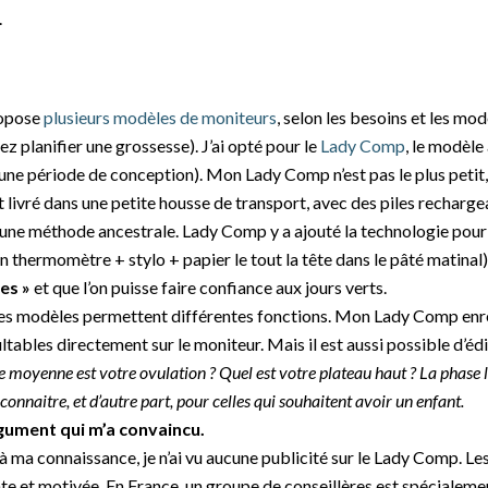
.
ropose
plusieurs modèles de moniteurs
, selon les besoins et les mod
ez planifier une grossesse). J’ai opté pour le
Lady Comp
, le modèle
ne période de conception). Mon Lady Comp n’est pas le plus petit,
st livré dans une petite housse de transport, avec des piles rechargea
une méthode ancestrale. Lady Comp y a ajouté la technologie pour p
’un thermomètre + stylo + papier le tout la tête dans le pâté matinal)
les »
et que l’on puisse faire confiance aux jours verts.
, les modèles permettent différentes fonctions. Mon Lady Comp enre
tables directement sur le moniteur. Mais il est aussi possible d’é
 moyenne est votre ovulation ? Quel est votre plateau haut ? La phase l
connaitre, et d’autre part, pour celles qui souhaitent avoir un enfant.
rgument qui m’a convaincu.
 à ma connaissance, je n’ai vu aucune publicité sur le Lady Comp. L
 et motivée. En France, un groupe de conseillères est spécialement 