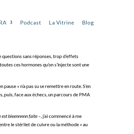
mone
RA
Podcast
La Vitrine
Blog
e questions sans réponses, trop d’effets
i toutes ces hormones qu’on s’injecte sont une
n pause » n’a pas su se remettre en route. S’en
es, puis, face aux échecs, un parcours de PMA
e est bieennnnn faite –
, j’ai commencé à me
 entre le stérilet de cuivre ou la méthode « au