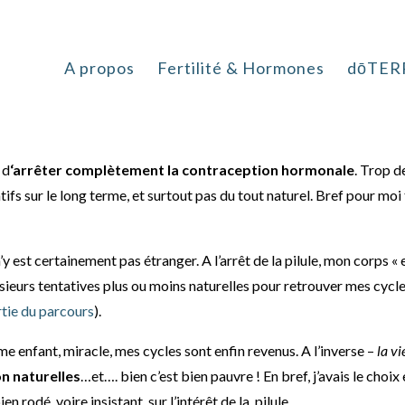
de de contraception sans hor
A propos
Fertilité & Hormones
dōTER
 d
‘arrêter complètement la contraception hormonale
. Trop d
atifs sur le long terme, et surtout pas du tout naturel. Bref pour mo
 est certainement pas étranger. A l’arrêt de la pilule, mon corps « e
sieurs tentatives plus ou moins naturelles pour retrouver mes cycl
artie du parcours
).
e enfant, miracle, mes cycles sont enfin revenus. A l’inverse –
la vi
n naturelles
…et…. bien c’est bien pauvre ! En bref, j’avais le choix
n rodé, voire insistant, sur l’intérêt de la pilule.