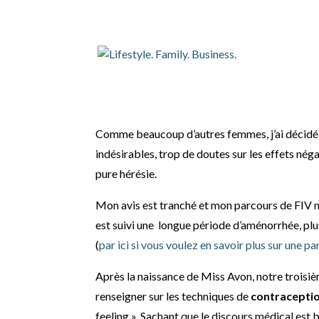
Le Lady Comp: métho
Comme beaucoup d’autres femmes, j’ai décidé
indésirables, trop de doutes sur les effets nég
pure hérésie.
Mon avis est tranché et mon parcours de FIV n’y
est suivi une longue période d’aménorrhée, plu
(
par ici si vous voulez en savoir plus sur une p
Après la naissance de Miss Avon, notre troisièm
renseigner sur les techniques de
contraceptio
feeling ». Sachant que le discours médical est bie