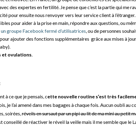
avec des expertes en fertilité. Je pense que c’est la partie qui me ra
é pour ensuite nous renvoyer vers leur service client à l’étranger
onibles pour aider à la prise en main, répondre aux questions, ou m
i
un groupe Facebook fermé d’utilisatrices
, ou de personnes souha
pour ajouter des fonctions supplémentaires grâce aux mises à jour
aby).
s et ovulations
.
:
nt à ce que je pensais, c
ette nouvelle routine s’est très facilem
mois, je l’ai amené dans mes bagages à chaque fois. Aucun oubli a
s, soirées,
réveils en sursaut par un pipi au lit de ma mini au petit m
t conseillé de réactiver le réveil la veille mais il me semble que l