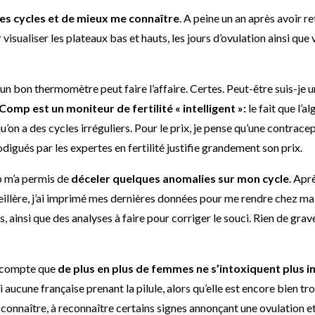
 cycles et de mieux me connaître
. A peine un an après avoir
r visualiser les plateaux bas et hauts, les jours d’ovulation ainsi 
’un bon thermomètre peut faire l’affaire. Certes. Peut-être suis-je u
omp est un moniteur de fertilité « intelligent »:
le fait que l’
qu’on a des cycles irréguliers. Pour le prix, je pense qu’une contrace
rodigués par les expertes en fertilité justifie grandement son prix.
p m’a permis de
déceler quelques anomalies sur mon cycle
. Apr
seillère, j’ai imprimé mes dernières données pour me rendre chez m
 ainsi que des analyses à faire pour corriger le souci. Rien de grav
u compte que
de plus en plus de femmes ne s’intoxiquent plus i
si aucune française prenant la pilule, alors qu’elle est encore bie
 connaître, à reconnaître certains signes annonçant une ovulation et