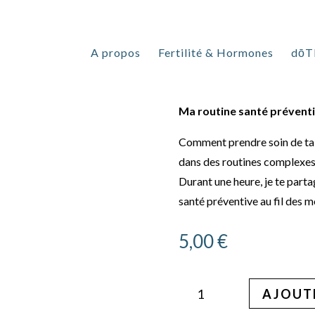
Atelier | He
A propos
Fertilité & Hormones
dōT
Ma routine santé prévent
Comment prendre soin de ta 
dans des routines complexes
Durant une heure, je te parta
santé préventive au fil des
5,00
€
quantité
AJOUTE
de