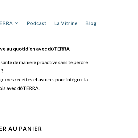
althy Lifestyle
ERRA
Podcast
La Vitrine
Blog
ive au quotidien avec dōTERRA
santé de manière proactive sans te perdre
 ?
ge mes recettes et astuces pour intégrer la
 mois avec dōTERRA.
R AU PANIER