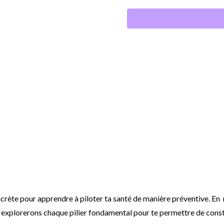
Atelier
|
Healthy
Lifestyle
crète pour apprendre à piloter ta santé de manière préventive. En
s explorerons chaque pilier fondamental pour te permettre de const