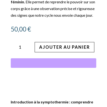
féminin
. Elle permet de reprendre le pouvoir sur son
corps grâce à une observation précise et rigoureuse
des signes que notre cycle nous envoie chaque jour.
50,00
€
quantité
AJOUTER AU PANIER
de
Cours
|
Introduction
à
la
symptothermie
Introduction à la symptothermie : comprendre