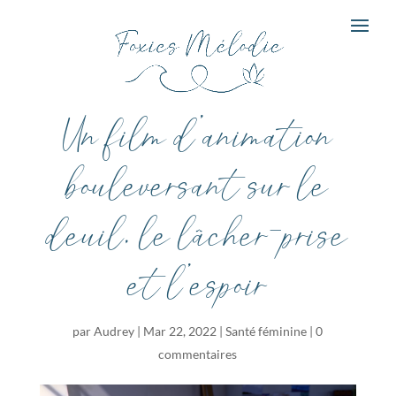
Un film d’animation
bouleversant sur le
deuil, le lâcher-prise
et l’espoir
par
Audrey
|
Mar 22, 2022
|
Santé féminine
|
0
commentaires