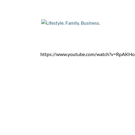
NEEL 43: VISITE en 
par
Christophe
|
Sep 25, 2023
|
Lifestyle
https://www.youtube.com/watch?v=RpAK