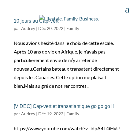
10 jours au Cap-Vert
par
Audrey
|
Déc 20, 2022
|
Family
Nous avions hésité dans le choix de cette escale.
Après 10 ans de vie en Afrique, je n’avais pas
particulièrement envie de m’y arrêter de
nouveau.Certains bateaux transatent directement
depuis les Canaries. Cette option me plaisait
bien.Mais au gré de nos rencontres...
[VIDEO] Cap-vert et transatlantique go go go !!
par
Audrey
|
Déc 19, 2022
|
Family
https://www.youtube.com/watch?v=idpA4T4iHvU