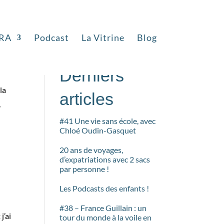
RA
Podcast
La Vitrine
Blog
Rechercher
Derniers
la
articles
,
#41 Une vie sans école, avec
Chloé Oudin-Gasquet
20 ans de voyages,
d’expatriations avec 2 sacs
par personne !
Les Podcasts des enfants !
#38 – France Guillain : un
j’ai
tour du monde à la voile en