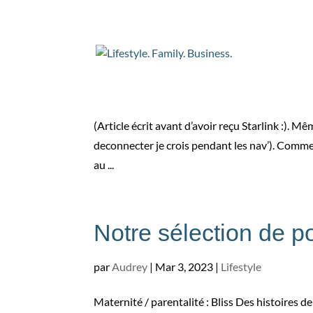
Nos occupations en 
par
Audrey
|
Mar 18, 2023
|
Family
(Article écrit avant d’avoir reçu Starlink :). M
deconnecter je crois pendant les nav’). Comme
au ...
Notre sélection de p
par
Audrey
|
Mar 3, 2023
|
Lifestyle
Maternité / parentalité : Bliss Des histoires de