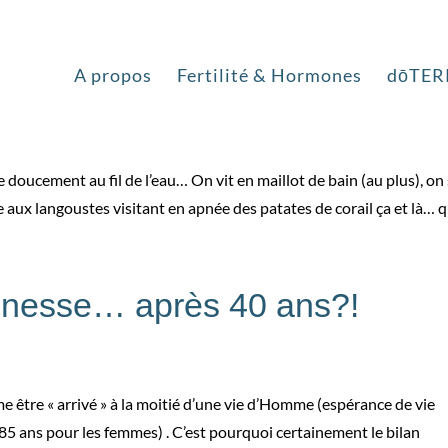
au fraîche?
A propos
Fertilité & Hormones
dōTER
ule doucement au fil de l’eau… On vit en maillot de bain (au plus), on
 aux langoustes visitant en apnée des patates de corail ça et là… qu
unesse… après 40 ans?!
 être « arrivé » à la moitié d’une vie d’Homme (espérance de vie
85 ans pour les femmes) . C’est pourquoi certainement le bilan