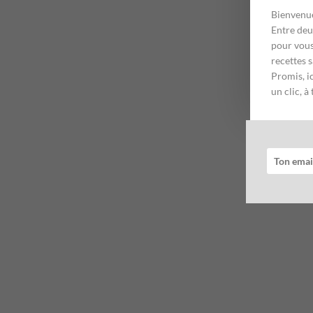
Bienvenue
Entre deu
pour vous
recettes s
Promis, ic
un clic, 