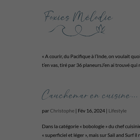
Juste des jours meilleu
par
Christophe
|
Fév 23, 2024
|
Family
« A courir, du Pacifique à l’Inde, on voulait qu
t’en vas, tiré par 36 planeursJ’en ai trouvé qui
Cauchemar en cuisine… 
par
Christophe
|
Fév 16, 2024
|
Lifestyle
Dans la catégorie « bobologie » du chef cuisi
« superficiel et léger », mais sur Sail and Surf