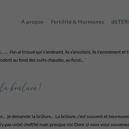
rs!
A propos
Fertilité & Hormones
dōTER
oi… … J’en ai trouvé qui s’amènent, ils s’envolent, ils t’emmènent et 
 rodent au fond des nuits chaudes, au fond...
la brûlure!
nier… je demande: la brûlure… La brûlure, c’est souvent et heureus
 il n’y pas un(e) chef(fe) mais presque six! Donc si vous vous souvene