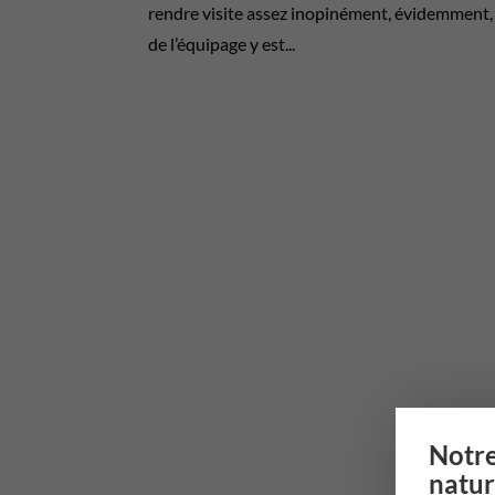
rendre visite assez inopinément, évidemment, 
de l’équipage y est...
Notre
natur