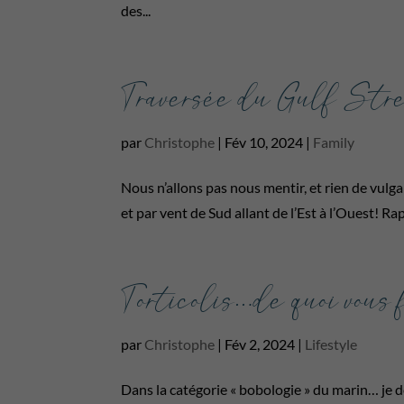
des...
Traversée du Gulf Str
par
Christophe
|
Fév 10, 2024
|
Family
Nous n’allons pas nous mentir, et rien de vulgai
et par vent de Sud allant de l’Est à l’Ouest! Rapp
Torticolis…de quoi vous 
par
Christophe
|
Fév 2, 2024
|
Lifestyle
Dans la catégorie « bobologie » du marin… je d