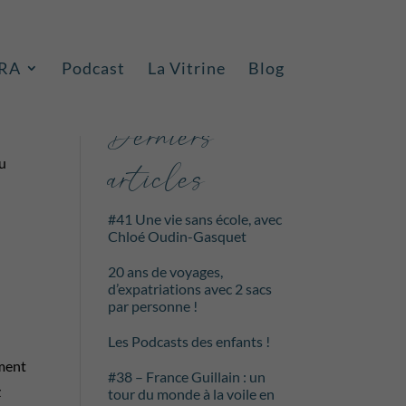
RA
Podcast
La Vitrine
Blog
Rechercher
Derniers
tu
articles
#41 Une vie sans école, avec
Chloé Oudin-Gasquet
20 ans de voyages,
d’expatriations avec 2 sacs
par personne !
Les Podcasts des enfants !
ement
#38 – France Guillain : un
z
tour du monde à la voile en