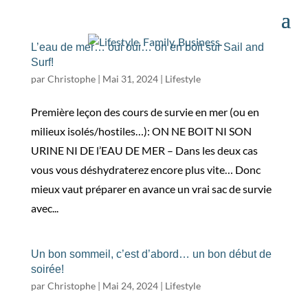
L’eau de mer… oui oui… on en boit sur Sail and
Surf!
par
Christophe
|
Mai 31, 2024
|
Lifestyle
Première leçon des cours de survie en mer (ou en
milieux isolés/hostiles…): ON NE BOIT NI SON
URINE NI DE l’EAU DE MER – Dans les deux cas
vous vous déshydraterez encore plus vite… Donc
mieux vaut préparer en avance un vrai sac de survie
avec...
Un bon sommeil, c’est d’abord… un bon début de
soirée!
par
Christophe
|
Mai 24, 2024
|
Lifestyle