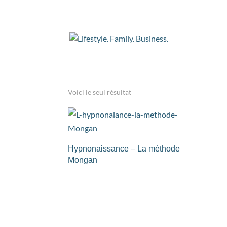
Accueil
/ Produits identifiés “accouchement sa
accouchement san
Voici le seul résultat
Hypnonaissance – La méthode
Mongan