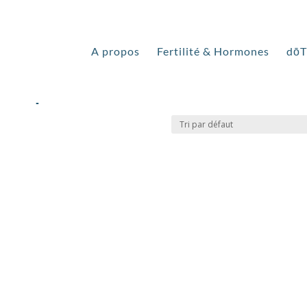
ns péridural”
A propos
Fertilité & Hormones
dō
s péridural