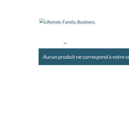
Accueil
/ Produits identifiés “collagene marin”
collagene marin
Aucun produit ne correspond à votre sé