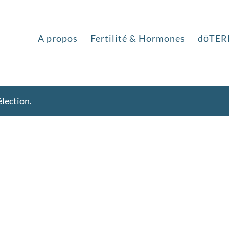
A propos
Fertilité & Hormones
dōTER
lection.