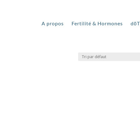
A propos
Fertilité & Hormones
dō