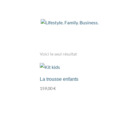
Accueil
/ Produits identifiés “enfant”
enfant
Voici le seul résultat
La trousse enfants
159,00
€