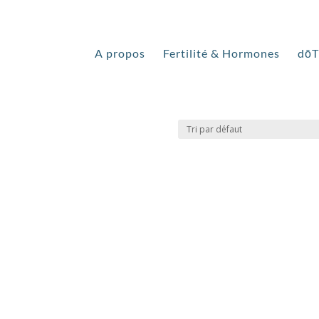
”
A propos
Fertilité & Hormones
dō