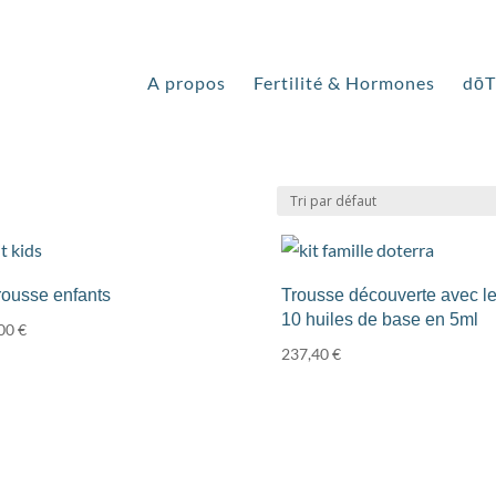
e naturelle”
A propos
Fertilité & Hormones
dō
 naturelle
rousse enfants
Trousse découverte avec l
10 huiles de base en 5ml
,00
€
237,40
€