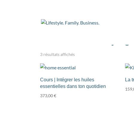
Accueil
/ Produits identifiés “trousse de voyag
trousse de voyage
3 résultats affichés
Cours | Intégrer les huiles
La t
essentielles dans ton quotidien
159
373,00
€