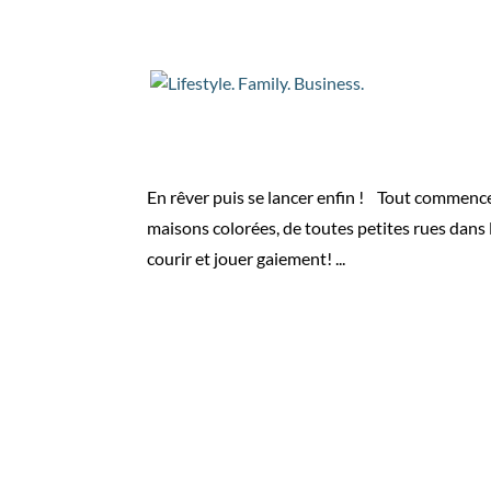
Les premières forma
par
Christophe
|
Août 1, 2021
|
Lifestyle
En rêver puis se lancer enfin ! Tout commence 
maisons colorées, de toutes petites rues dans l
courir et jouer gaiement! ...