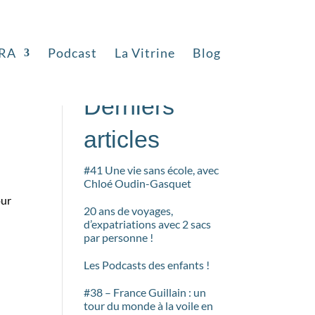
RA
Podcast
La Vitrine
Blog
Rechercher
e
Derniers
articles
#41 Une vie sans école, avec
Chloé Oudin-Gasquet
our
20 ans de voyages,
d’expatriations avec 2 sacs
par personne !
Les Podcasts des enfants !
#38 – France Guillain : un
tour du monde à la voile en