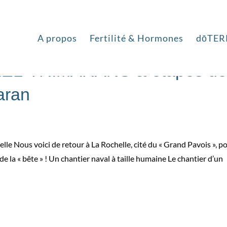
A propos
Fertilité & Hormones
dōTER
 NEEL-TRIMARANS & étapes d
aran
lle Nous voici de retour à La Rochelle, cité du « Grand Pavois », p
 de la « bête » ! Un chantier naval à taille humaine Le chantier d’un