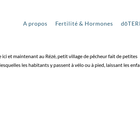
s techniques
A propos
Fertilité & Hormones
dōTER
ici et maintenant au Rézé, petit village de pêcheur fait de petites
esquelles les habitants y passent à vélo ou à pied, laissant les enf