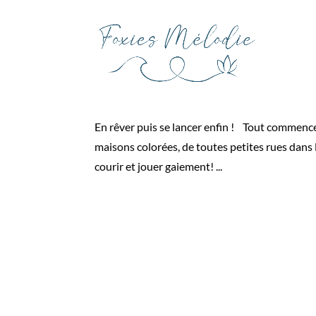
Les premières formation
par
Christophe
|
Août 1, 2021
|
Lifestyle
En rêver puis se lancer enfin ! Tout commence 
maisons colorées, de toutes petites rues dans l
courir et jouer gaiement! ...