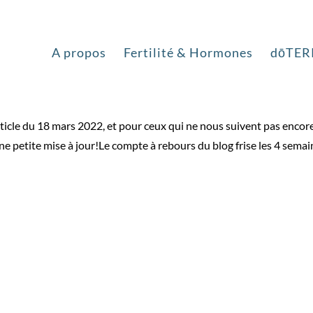
rf… It’s the final count down!
A propos
Fertilité & Hormones
dōTER
rticle du 18 mars 2022, et pour ceux qui ne nous suivent pas encore
ne petite mise à jour!Le compte à rebours du blog frise les 4 sema