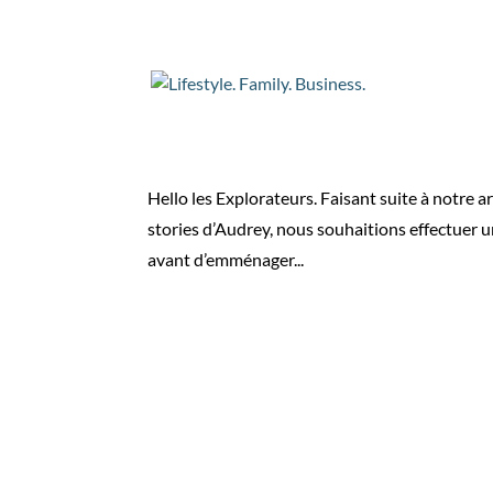
Le Trimaran Sail & Su
par
Christophe
|
Mai 7, 2022
|
Lifestyle
Hello les Explorateurs. Faisant suite à notre a
stories d’Audrey, nous souhaitions effectuer u
avant d’emménager...