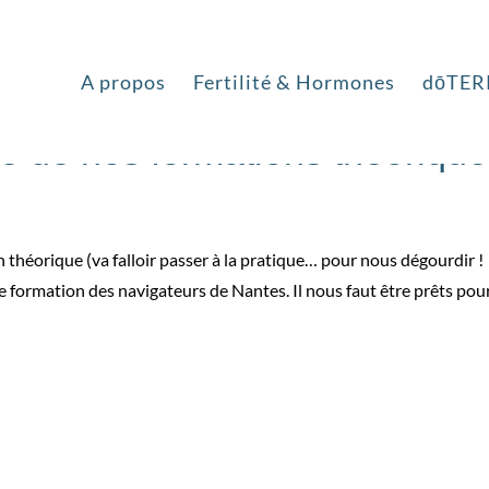
A propos
Fertilité & Hormones
dōTER
e de nos formations théoriqu
 théorique (va falloir passer à la pratique… pour nous dégourdir !
 formation des navigateurs de Nantes. Il nous faut être prêts pour