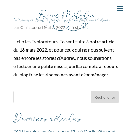
Le Trimaran Sail & Surf… It’s the final count down!
par
Christophe
|
Mai 7, 2022
|
Lifestyle
Hello les Explorateurs. Faisant suite à notre article
du 18 mars 2022, et pour ceux qui ne nous suivent
pas encore les stories d’Audrey, nous souhaitions
effectuer une petite mise à jour!Le compte à rebours
du blog frise les 4 semaines avant d’emménager...
Rechercher
Derniers articles
#41 Une vie sans école, avec Chloé Oudin-Gasquet