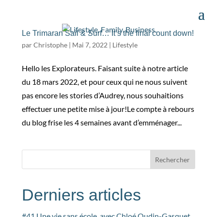
Le Trimaran Sail & Surf… It’s the final count down!
par
Christophe
|
Mai 7, 2022
|
Lifestyle
Hello les Explorateurs. Faisant suite à notre article
du 18 mars 2022, et pour ceux qui ne nous suivent
pas encore les stories d’Audrey, nous souhaitions
effectuer une petite mise à jour!Le compte à rebours
du blog frise les 4 semaines avant d’emménager...
Rechercher
Derniers articles
#41 Une vie sans école, avec Chloé Oudin-Gasquet