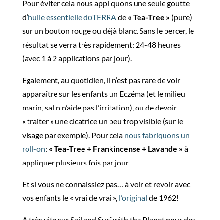
Pour éviter cela nous appliquons une seule goutte
d’
huile essentielle dōTERRA
de
« Tea-Tree »
(pure)
sur un bouton rouge ou déjà blanc. Sans le percer, le
résultat se verra très rapidement: 24-48 heures
(avec 1 à 2 applications par jour).
Egalement, au quotidien, il n’est pas rare de voir
apparaître sur les enfants un Eczéma (et le milieu
marin, salin n’aide pas l’irritation), ou de devoir
« traiter » une cicatrice un peu trop visible (sur le
visage par exemple). Pour cela
nous fabriquons un
roll-on
:
« Tea-Tree + Frankincense + Lavande »
à
appliquer plusieurs fois par jour.
Et si vous ne connaissiez pas… à voir et revoir avec
vos enfants le « vrai de vrai »,
l’original
de 1962!
A très vite sur Sail and Surf with the Planet pour des