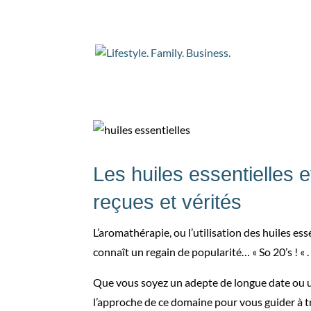
Les Huiles Essent
par
Christophe
|
Jan 11, 2025
|
Lifestyle
|
0 co
Les huiles essentielles e
reçues et vérités
L’aromathérapie, ou l’utilisation des huiles es
connaît un regain de popularité… « So 20’s ! « .
Que vous soyez un adepte de longue date ou un n
l’approche de ce domaine pour vous guider à tr