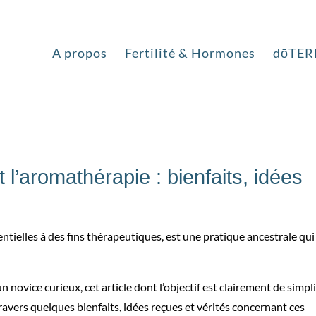
ielles… la panacé ?
A propos
Fertilité & Hormones
dōTER
mmentaires
t l’aromathérapie : bienfaits, idées
sentielles à des fins thérapeutiques, est une pratique ancestrale qui
ovice curieux, cet article dont l’objectif est clairement de simpli
avers quelques bienfaits, idées reçues et vérités concernant ces