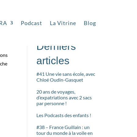
RA
Podcast
La Vitrine
Blog
Rechercher
Derniers
vons
articles
nche
#41 Une vie sans école, avec
Chloé Oudin-Gasquet
20 ans de voyages,
d’expatriations avec 2 sacs
par personne !
Les Podcasts des enfants !
#38 – France Guillain : un
tour du monde à la voile en