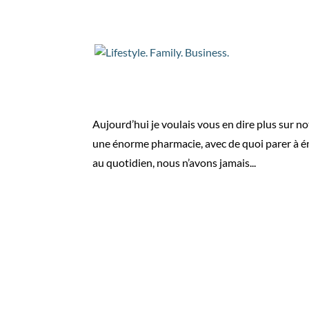
Ma trousse à pharma
par
Audrey
|
Fév 7, 2023
|
Lifestyle
Aujourd’hui je voulais vous en dire plus sur n
une énorme pharmacie, avec de quoi parer à én
au quotidien, nous n’avons jamais...