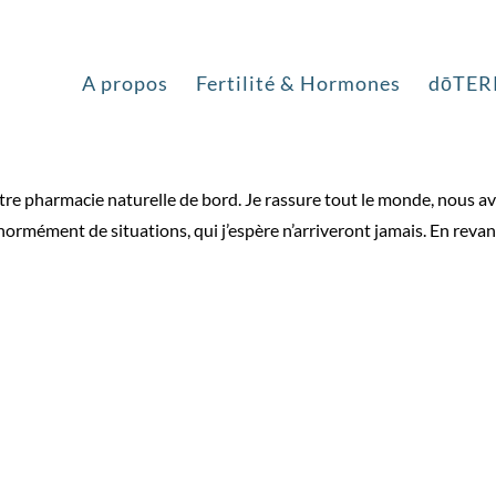
cie naturelle de voyage
A propos
Fertilité & Hormones
dōTER
otre pharmacie naturelle de bord. Je rassure tout le monde, nous a
ormément de situations, qui j’espère n’arriveront jamais. En reva