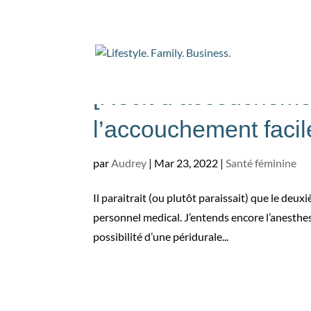
[Récit d’accoucheme
l’accouchement facil
par
Audrey
|
Mar 23, 2022
|
Santé féminine
Il paraitrait (ou plutôt paraissait) que le deu
personnel medical. J’entends encore l’anesth
possibilité d’une péridurale...