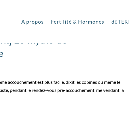
A propos
Fertilité & Hormones
dōTER
nt] Le mythe de
e
xième accouchement est plus facile, dixit les copines ou même le
esiste, pendant le rendez-vous pré-accouchement, me vendant la