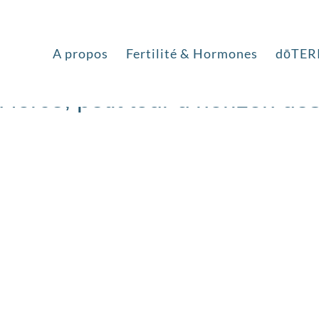
A propos
Fertilité & Hormones
dōTER
 force, petit tour d’horizon de