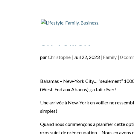
USA-1/4: Un jour 
en voilier!
par
Christophe
|
Juil 22, 2023
|
Family
|
0 com
Bahamas – New-York City… “seulement” 1000Nm
(West-End aux Abacos), ça fait rêver!
Une arrivée à New-York en voilier ne ressemble
simples!
Quand nous commençons à planifier cette opti
gros sujet de préoccupation… Nous en avons déj