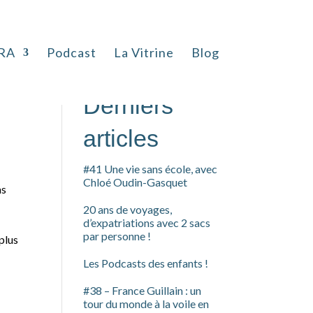
…
RA
Podcast
La Vitrine
Blog
Rechercher
Derniers
articles
#41 Une vie sans école, avec
Chloé Oudin-Gasquet
as
20 ans de voyages,
d’expatriations avec 2 sacs
par personne !
plus
Les Podcasts des enfants !
#38 – France Guillain : un
tour du monde à la voile en