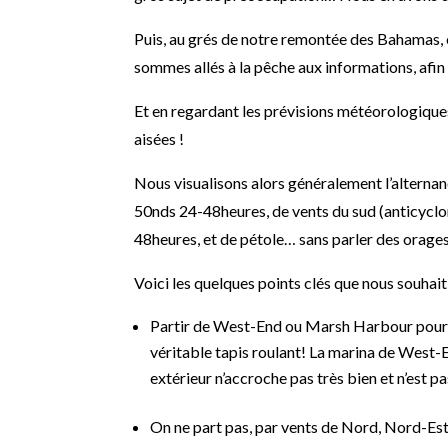
Puis, au grés de notre remontée des Bahamas, o
sommes allés à la pêche aux informations, afi
Et en regardant les prévisions météorologiqu
aisées !
Nous visualisons alors généralement l’alterna
50nds 24-48heures, de vents du sud (anticycl
48heures, et de pétole… sans parler des orag
Voici les quelques points clés que nous souhai
Partir de West-End ou Marsh Harbour pour ré
véritable tapis roulant! La marina de West-E
extérieur n’accroche pas très bien et n’est
On ne part pas, par vents de Nord, Nord-E