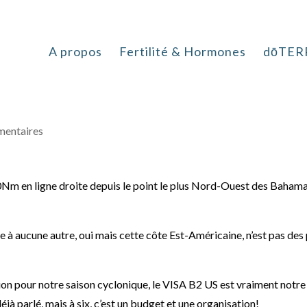
j’irai à New-York avec toi
A propos
Fertilité & Hormones
dōTER
mentaires
 en ligne droite depuis le point le plus Nord-Ouest des Baham
 à aucune autre, oui mais cette côte Est-Américaine, n’est pas des 
on pour notre saison cyclonique, le VISA B2 US est vraiment notre
à parlé, mais à six, c’est un budget et une organisation!