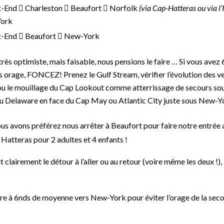
-End  Charleston  Beaufort  Norfolk
(via Cap-Hatteras ou via 
York
t-End  Beaufort  New-York
rès optimiste, mais faisable, nous pensions le faire … Si vous avez 
s orage, FONCEZ! Prenez le Gulf Stream, vérifier l’évolution des v
u le mouillage du Cap Lookout comme atterrissage de secours sou
 du Delaware en face du Cap May ou Atlantic City juste sous New-Y
nous avons préférez nous arrêter à Beaufort pour faire notre entrée
 Hatteras pour 2 adultes et 4 enfants !
t clairement le détour à l’aller ou au retour (voire même les deux !),
être à 6nds de moyenne vers New-York pour éviter l’orage de la sec