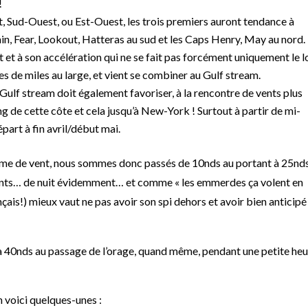
!
, Sud-Ouest, ou Est-Ouest, les trois premiers auront tendance à
main, Fear, Lookout, Hatteras au sud et les Caps Henry, May au nord.
 et à son accélération qui ne se fait pas forcément uniquement le 
es de miles au large, et vient se combiner au Gulf stream.
Gulf stream doit également favoriser, à la rencontre de vents plus
ng de cette côte et cela jusqu’à New-York ! Surtout à partir de mi-
part à fin avril/début mai.
ème de vent, nous sommes donc passés de 10nds au portant à 25nd
stants… de nuit évidemment… et comme « les emmerdes ça volent en
ançais!) mieux vaut ne pas avoir son spi dehors et avoir bien anticipé
’à 40nds au passage de l’orage, quand même, pendant une petite he
n voici quelques-unes :