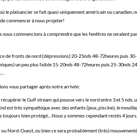
ù le plaisancier se fait quasi-uniquement américain ou canadien, 
n de commencer à nous projeter!
es nous commencions à comprendre que les fenêtres ne seraient pa
nce de fronts de nord (dépressions) 20-25nds 48-72heures puis 30-
oniques) un peu plus faible 15-20nds 48-72heures puis 25-30nds 2
es…
tions vous partager après notre arrivée:
cupérer le Gulf stream qui pousse vers le nord entre 3 et 5 nds, 
nd est très sympathique avec des enfants (jeux, piscine), le mouill
 pas toujours bien protégé…Nous y sommes cependant restés 4 jours
st ou Nord-Ouest, ou bien ce sera probablement (très) mouvemen