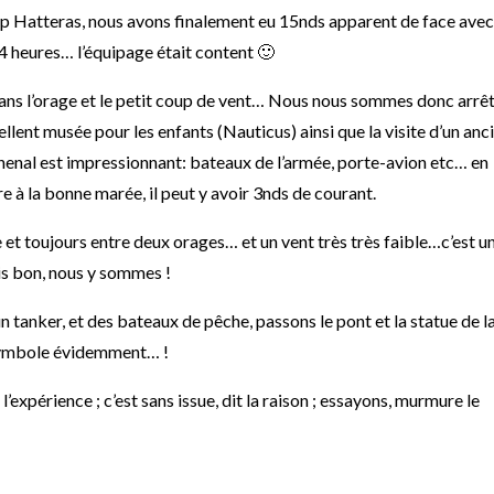
ap Hatteras, nous avons finalement eu 15nds apparent de face avec
4 heures… l’équipage était content 🙂
ans l’orage et le petit coup de vent… Nous nous sommes donc arrê
cellent musée pour les enfants (Nauticus) ainsi que la visite d’un anc
chenal est impressionnant: bateaux de l’armée, porte-avion etc… en
aire à la bonne marée, il peut y avoir 3nds de courant.
et toujours entre deux orages… et un vent très très faible…c’est u
is bon, nous y sommes !
 tanker, et des bateaux de pêche, passons le pont et la statue de l
n symbole évidemment… !
it l’expérience ; c’est sans issue, dit la raison ; essayons, murmure le