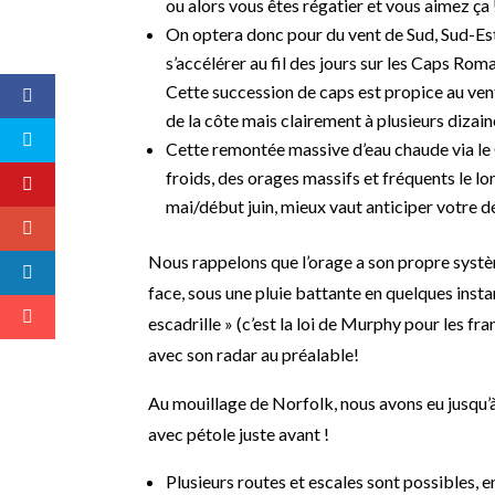
ou alors vous êtes régatier et vous aimez ça 
On optera donc pour du vent de Sud, Sud-Est
s’accélérer au fil des jours sur les Caps Ro
Cette succession de caps est propice au vent
de la côte mais clairement à plusieurs dizain
Cette remontée massive d’eau chaude via le 
froids, des orages massifs et fréquents le lo
mai/début juin, mieux vaut anticiper votre dé
Nous rappelons que l’orage a son propre syst
face, sous une pluie battante en quelques in
escadrille » (c’est la loi de Murphy pour les fr
avec son radar au préalable!
Au mouillage de Norfolk, nous avons eu jusqu
avec pétole juste avant !
Plusieurs routes et escales sont possibles, e