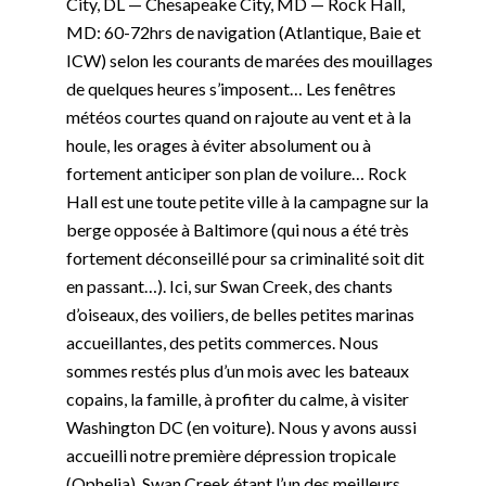
City, DL — Chesapeake City, MD — Rock Hall,
MD: 60-72hrs de navigation (Atlantique, Baie et
ICW) selon les courants de marées des mouillages
de quelques heures s’imposent… Les fenêtres
météos courtes quand on rajoute au vent et à la
houle, les orages à éviter absolument ou à
fortement anticiper son plan de voilure… Rock
Hall est une toute petite ville à la campagne sur la
berge opposée à Baltimore (qui nous a été très
fortement déconseillé pour sa criminalité soit dit
en passant…). Ici, sur Swan Creek, des chants
d’oiseaux, des voiliers, de belles petites marinas
accueillantes, des petits commerces. Nous
sommes restés plus d’un mois avec les bateaux
copains, la famille, à profiter du calme, à visiter
Washington DC (en voiture). Nous y avons aussi
accueilli notre première dépression tropicale
(Ophelia). Swan Creek étant l’un des meilleurs