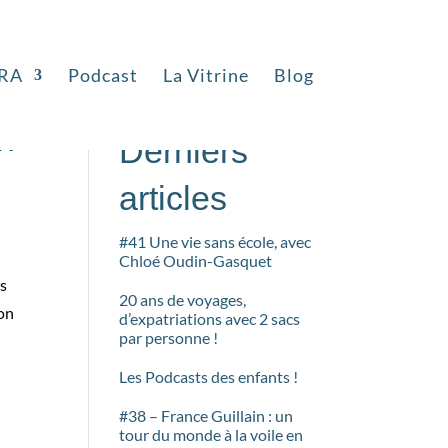
RA
Podcast
La Vitrine
Blog
Rechercher
en
Derniers
articles
#41 Une vie sans école, avec
Chloé Oudin-Gasquet
ns
20 ans de voyages,
non
d’expatriations avec 2 sacs
par personne !
Les Podcasts des enfants !
#38 – France Guillain : un
tour du monde à la voile en