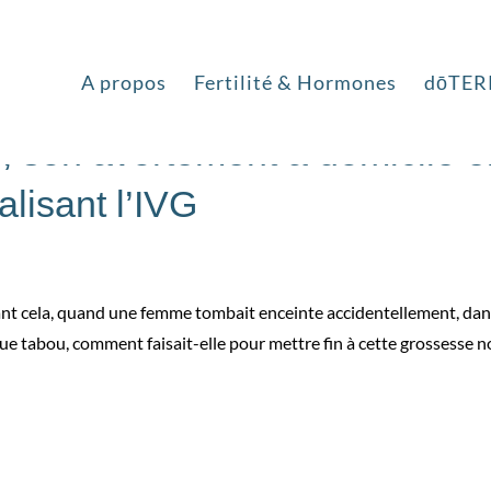
A propos
Fertilité & Hormones
dōTER
e, son avortement à domicile 
alisant l’IVG
vant cela, quand une femme tombait enceinte accidentellement, da
que tabou, comment faisait-elle pour mettre fin à cette grossesse 