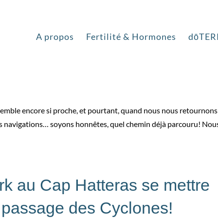
eras à la Floride… ou la fin
A propos
Fertilité & Hormones
dōTER
que!
semble encore si proche, et pourtant, quand nous nous retournons
os navigations… soyons honnêtes, quel chemin déjà parcouru! Nou
k au Cap Hatteras se mettre
 passage des Cyclones!