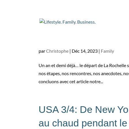
USA-4/4: Du Cap Hatt
d’une saison cycloni
par
Christophe
|
Déc 14, 2023
|
Family
Un an et demi déjà… le départ de La Rochelle 
nos étapes, nos rencontres, nos anecdotes, n
concluons avec cet article notre...
USA 3/4: De New Yor
au chaud pendant le