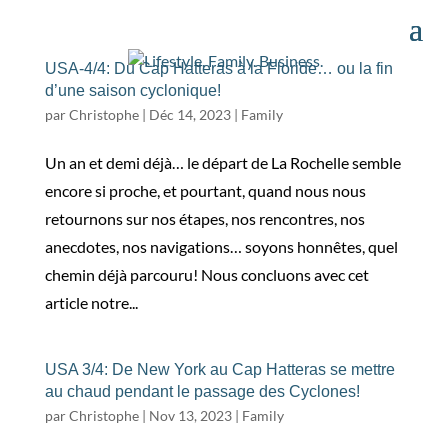
USA-4/4: Du Cap Hatteras à la Floride… ou la fin
d’une saison cyclonique!
par
Christophe
|
Déc 14, 2023
|
Family
Un an et demi déjà… le départ de La Rochelle semble
encore si proche, et pourtant, quand nous nous
retournons sur nos étapes, nos rencontres, nos
anecdotes, nos navigations… soyons honnêtes, quel
chemin déjà parcouru! Nous concluons avec cet
article notre...
USA 3/4: De New York au Cap Hatteras se mettre
au chaud pendant le passage des Cyclones!
par
Christophe
|
Nov 13, 2023
|
Family