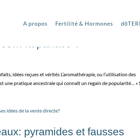
A propos
Fertilité & Hormones
dōTER
lles… la panacé ?
nfaits, idées reçues et vérités L’aromathérapie, ou l’utilisation des
est une pratique ancestrale qui connaît un regain de popularité… « S
eaux: pyramides et fausses