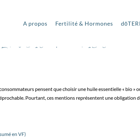
A propos
Fertilité & Hormones
dōTER
t Label BIO – Normes ISO ou 100
nsommateurs pensent que choisir une huile essentielle « bio » o
rréprochable. Pourtant, ces mentions représentent une obligation 