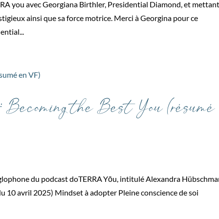
RA you avec Georgiana Birthler, Presidential Diamond, et mettan
tigieux ainsi que sa force motrice. Merci à Georgina pour ce
ntial...
 Becoming the Best You (résumé
 anglophone du podcast doTERRA Yōu, intitulé Alexandra Hübschma
du 10 avril 2025) Mindset à adopter Pleine conscience de soi