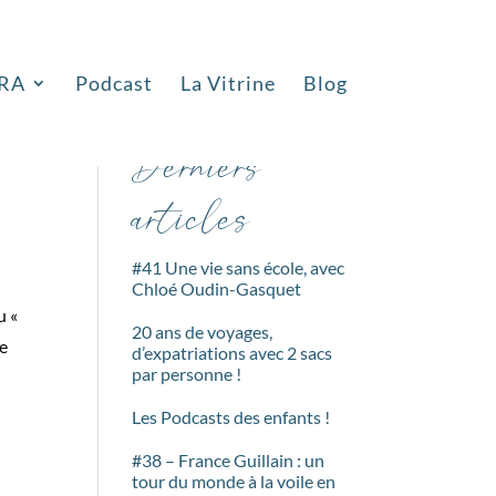
RA
Podcast
La Vitrine
Blog
Rechercher
%
Derniers
articles
#41 Une vie sans école, avec
Chloé Oudin-Gasquet
u «
20 ans de voyages,
de
d’expatriations avec 2 sacs
par personne !
Les Podcasts des enfants !
#38 – France Guillain : un
tour du monde à la voile en