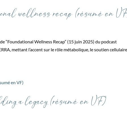
nal wellness recap (résumé en V
sode “Foundational Wellness Recap” (15 juin 2025) du podcast
, mettant l’accent sur le rôle métabolique, le soutien cellulair
ding a legacy (résumé en VF)