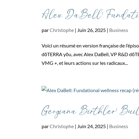
Alex DaBell: Fundatio
par
Christophe
|
Juin 26, 2025
|
Business
Voici un résumé en version française de l’épi
dōTERRA yōu, avec Alex DaBell, VP R&D dōTERRA
VMG +, et leurs actions sur les radicaux...
Geogiana Birthler: Buil
par
Christophe
|
Juin 24, 2025
|
Business