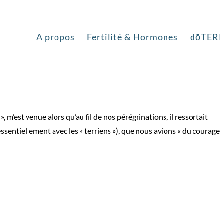
A propos
Fertilité & Hormones
dōTER
nous de fuir?
 m’est venue alors qu’au fil de nos pérégrinations, il ressortait
sentiellement avec les « terriens »), que nous avions « du courag